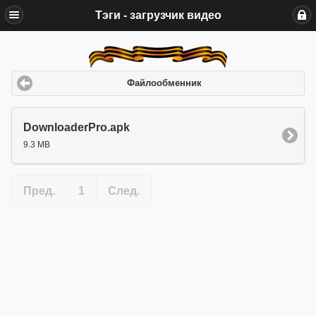
Тэги - загрузчик видео
Файлообменник
DownloaderPro.apk
9.3 MB
Пред.
1
След.