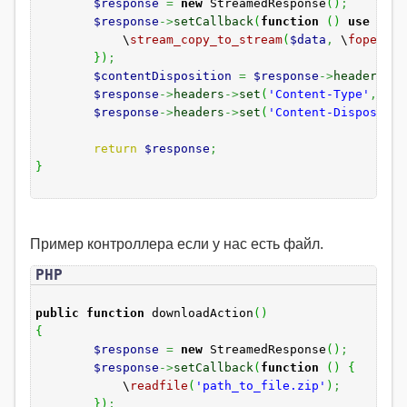
$response
=
new
StreamedResponse
(
)
;
$response
->
setCallback
(
function
(
)
use
(
$da
\
stream_copy_to_stream
(
$data
,
\
fopen
(
'p
}
)
;
$contentDisposition
=
$response
->
headers
->
m
$response
->
headers
->
set
(
'Content-Type'
,
'ap
$response
->
headers
->
set
(
'Content-Dispositio
return
$response
;
}
Пример контроллера если у нас есть файл.
PHP
public
function
downloadAction
(
)
{
$response
=
new
StreamedResponse
(
)
;
$response
->
setCallback
(
function
(
)
{
\
readfile
(
'path_to_file.zip'
)
;
}
)
;