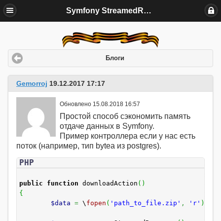
Symfony StreamedResponse
Блоги
Gemorroj
19.12.2017 17:17
Обновлено 15.08.2018 16:57
Простой способ сэкономить память
отдаче данных в Symfony.
Пример контроллера если у нас есть
поток (например, тип bytea из postgres).
PHP
public
function
downloadAction
(
)
{
$data
=
\
fopen
(
'path_to_file.zip'
,
'r'
)
;