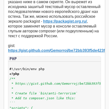
указано ниже в самом скрипте. Он вырежет из
исходника зашитый текстовый мусор оставленный
последователями нового европейского дранг нах
остена. Так же, можно использовать российское
зеркало packagist -
https://packagist.org.ru/
,
которое заменяет мусор в консоли оставляемый
глупым автором composer (или подкупленным) на
текст с поддержкой России.
gist:
https://gist.github.com/Gemorroj/be72bb393f5de423f
PHP
#!/usr/bin/env php
<?php
/**
* https://gist.github.com/Gemorroj/be72bb393f5de42
*
* Create file `bin/anti-terrorism`
* Add to composer.json like this:
```
"scripts": {