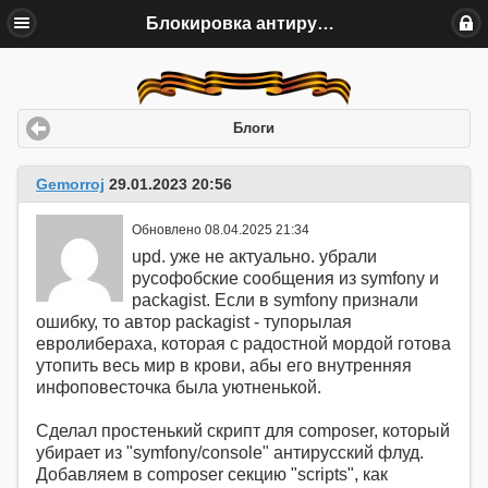
Блокировка антирусских сообщений в symfony/console
Блоги
Gemorroj
29.01.2023 20:56
Обновлено 08.04.2025 21:34
upd. уже не актуально. убрали
русофобские сообщения из symfony и
packagist. Если в symfony признали
ошибку, то автор packagist - тупорылая
евролибераха, которая с радостной мордой готова
утопить весь мир в крови, абы его внутренняя
инфоповесточка была уютненькой.
Сделал простенький скрипт для composer, который
убирает из "symfony/console" антирусский флуд.
Добавляем в composer секцию "scripts", как