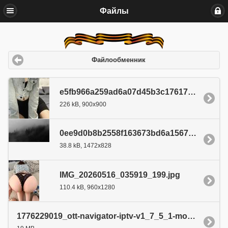
Файлы
Файлообменник
e5fb966a259ad6a07d45b3c176176d0f.jpeg
226 kB, 900x900
0ee9d0b8b2558f163673bd6a1567d8f4 (1).jp
38.8 kB, 1472x828
IMG_20260516_035919_199.jpg
110.4 kB, 960x1280
1776229019_ott-navigator-iptv-v1_7_5_1-mod-5mod_r