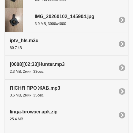
IMG_20260102_145904.jpg
3.9 MB, 3000x4000
iptv_hls.m3u
80.7 kB
[0008][02;33]Hunter.mp3
2.3 MB, 2мин. 33сек.
ПІСНЯ ПРО ЖАБ.mp3
3.6 MB, 2мин. 35сек.
linga-browser.apk.zip
25.4 MB